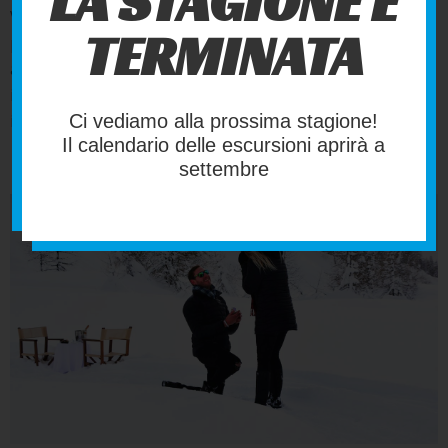
LA STAGIONE È
Vieni a scoprire come lo sport e l'avventura sulla neve
TERMINATA
possono diventare il collante perfetto per i tuoi rapporti
affettivi. Nel cuore dell'incredibile scenario delle Alpi
italiane, i nostri centri Sleddog offrono esperienze
Ci vediamo alla prossima stagione!
indimenticabili per rafforzare i legami con chi ami.
Il calendario delle escursioni aprirà a
settembre