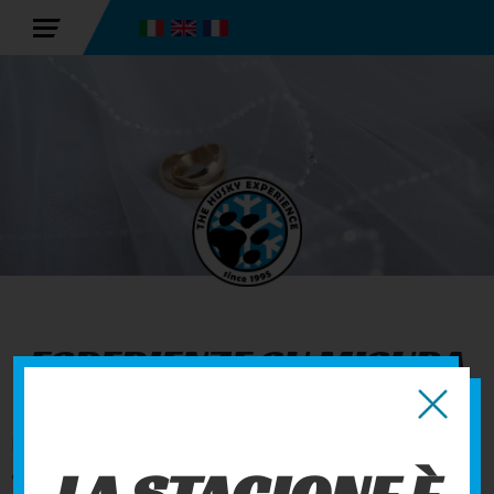
ESPERIENZE SU MISURA
Esperienze uniche di sleddog per rafforzare i rapporti
affettivi