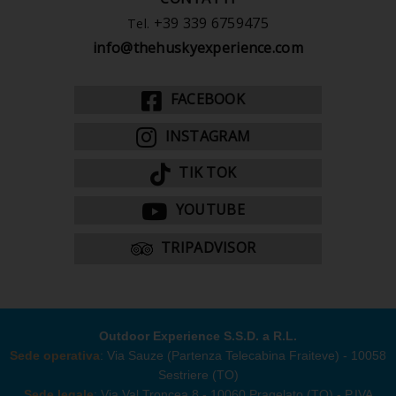
+39 339 6759475
Tel.
info@thehuskyexperience.com
FACEBOOK
INSTAGRAM
TIK TOK
YOUTUBE
TRIPADVISOR
Outdoor Experience S.S.D. a R.L.
Sede operativa
: Via Sauze (Partenza Telecabina Fraiteve) - 10058
Sestriere (TO)
Sede legale
: Via Val Troncea 8 - 10060 Pragelato (TO) - P.IVA